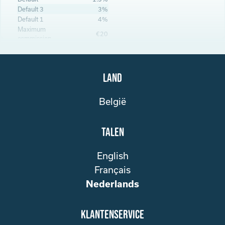
Default 3
3%
Default 1
4%
Maximum
€20
commission
Land
België
Talen
English
Français
Nederlands
klantenservice