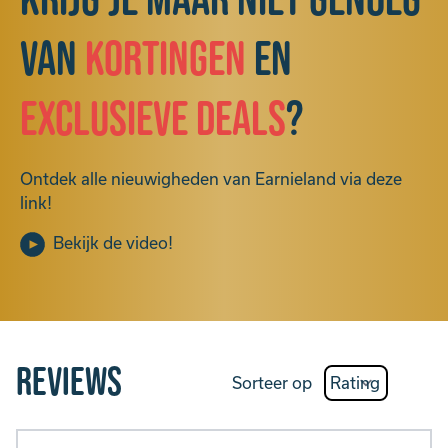
Krijg je maar niet genoeg
van
kortingen
en
exclusieve deals
?
Ontdek alle nieuwigheden van Earnieland via deze
link!
Bekijk de video!
Reviews
Sorteer op