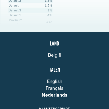
Default 2
1.3%
Default
1.5%
Default 3
3%
Default 1
4%
Maximum
€20
commission
Land
België
Talen
English
Français
Nederlands