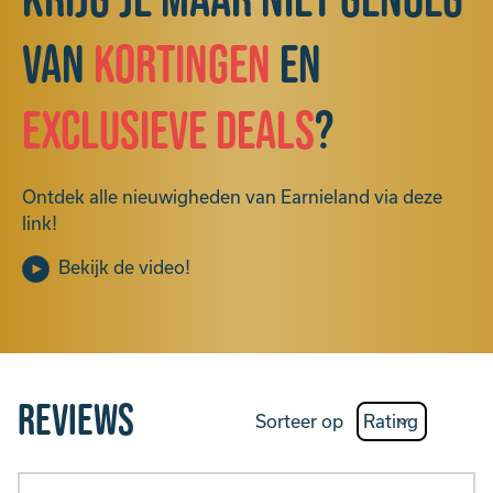
Krijg je maar niet genoeg
van
kortingen
en
exclusieve deals
?
Ontdek alle nieuwigheden van Earnieland via deze
link!
Bekijk de video!
Reviews
Sorteer op