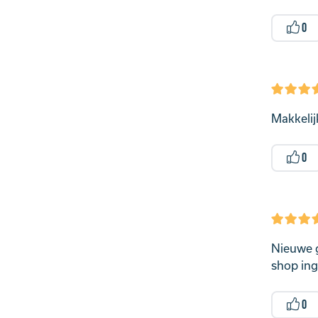
0
Makkelijk
0
Nieuwe g
shop ing
0