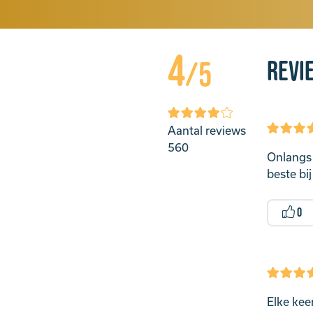
4
Revi
/5
Aantal reviews
560
Onlangs 
beste bi
0
Elke keer