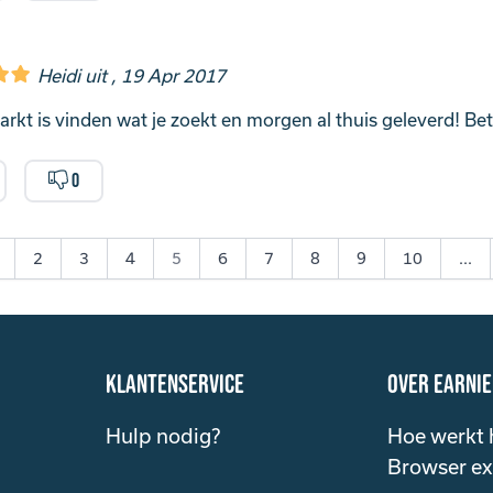
Heidi uit , 19 Apr 2017
rkt is vinden wat je zoekt en morgen al thuis geleverd! Bet
0
2
3
4
5
6
7
8
9
10
...
klantenservice
over Earni
Hulp nodig?
Hoe werkt 
Browser ex