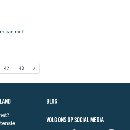
er kan niet!
47
48
eland
Blog
het?
volg ons op social media
tensie