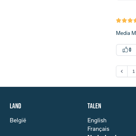
Media Ma
0
1
Land
Talen
België
English
Français