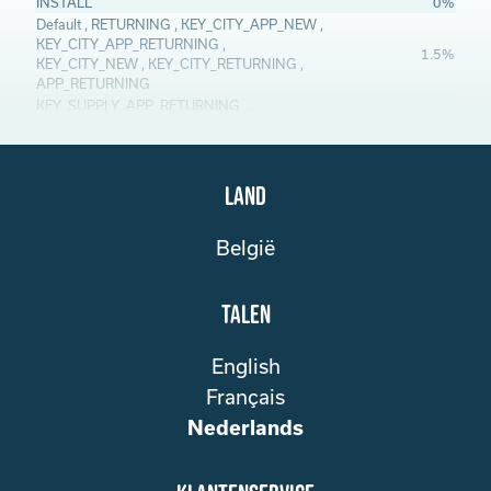
INSTALL
0%
Default , RETURNING , KEY_CITY_APP_NEW ,
KEY_CITY_APP_RETURNING ,
1.5%
KEY_CITY_NEW , KEY_CITY_RETURNING ,
APP_RETURNING
KEY_SUPPLY_APP_RETURNING ,
2%
KEY_SUPPLY_RETURNING
NEW , APP_NEW
3%
KEY_SUPPLY_APP_NEW , KEY_SUPPLY_NEW
6%
Land
België
Talen
English
Français
Nederlands