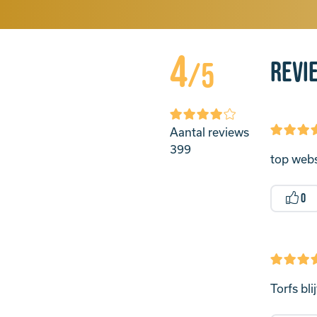
4
Revi
/5
Aantal reviews
399
top websh
0
Torfs bl