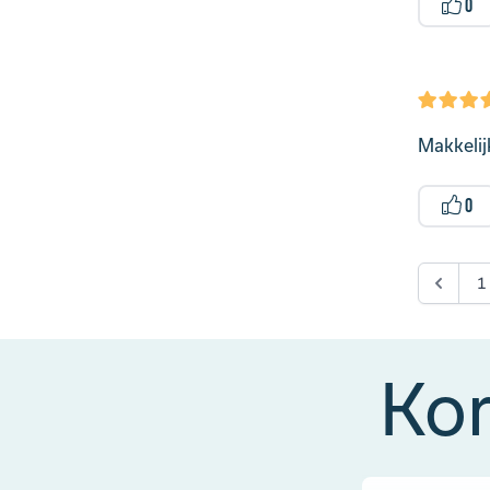
0
Makkelij
0
1
Kor