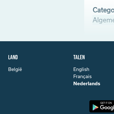
Catego
Algem
Land
Talen
België
English
Français
Nederlands