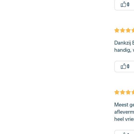
0
Dankzij 
handig, 
0
Meest ge
afleverm
heel vrie