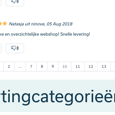
0
Natasja uit ninove, 05 Aug 2018
ke en overzichtelijke webshop! Snelle levering!
0
2
...
7
8
9
10
11
12
13
tingcategorie