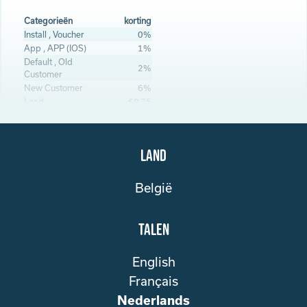
Categorieën
korting
Install , Voucher
0%
App , APP (IOS)
1%
Default , Old
2%
Customer
New Customer
6%
Lead
€0.75
Land
België
Talen
English
Français
Nederlands