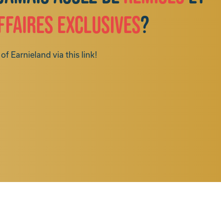
ffaires exclusives
?
of Earnieland via this link!