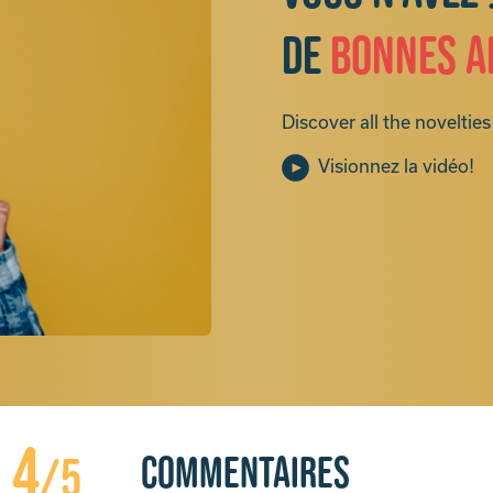
de
bonnes a
Discover all the novelties 
Visionnez la vidéo!
4
Commentaires
/5