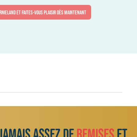
rnieland et faites-vous plaisir dès maintenant
 jamais assez de
remises
et