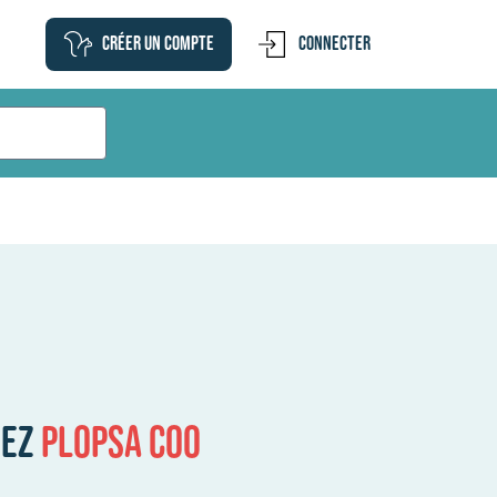
Créer un compte
Connecter
hez
Plopsa Coo