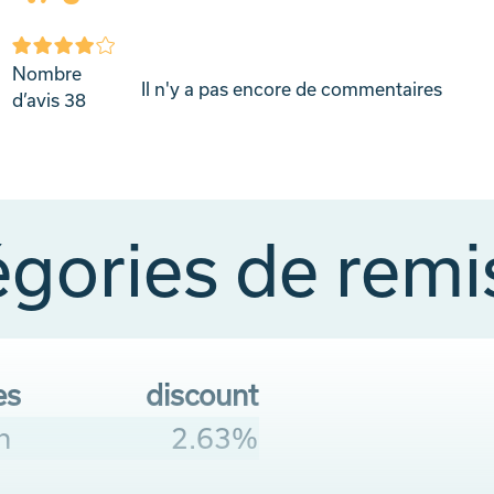
Nombre
Il n'y a pas encore de commentaires
d’avis
38
égories de rem
es
discount
n
2.63%