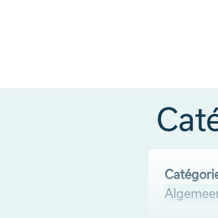
Cat
Catégori
Algemee