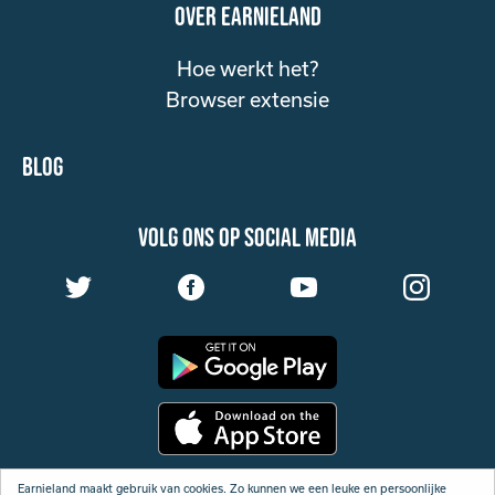
over Earnieland
Hoe werkt het?
Browser extensie
Blog
volg ons op social media
Algemene Voorwaarden
Earnieland maakt gebruik van cookies. Zo kunnen we een leuke en persoonlijke