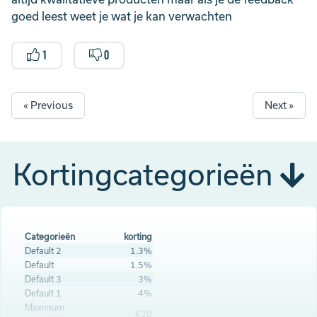
goed leest weet je wat je kan verwachten
1
0
« Previous
Next »
Kortingcategorieën
Categorieën
korting
Default 2
1.3%
Default
1.5%
Default 3
3%
Default 1
4%
Maximum
€20