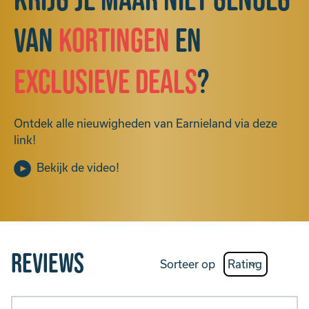
Krijg je maar niet genoeg
van
kortingen
en
exclusieve deals
?
Ontdek alle nieuwigheden van Earnieland via deze
link!
Bekijk de video!
Reviews
Sorteer op