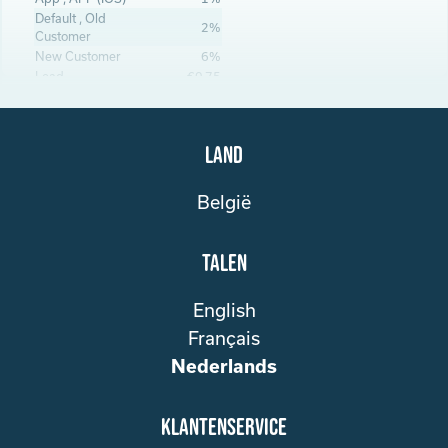
Default , Old
2%
Customer
New Customer
6%
Lead
€0.75
Land
België
Talen
English
Français
Nederlands
klantenservice