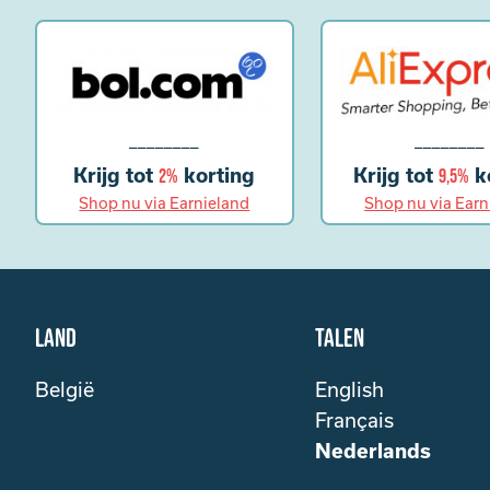
________
________
Krijg tot
korting
Krijg tot
k
2%
9,5%
Shop nu via Earnieland
Shop nu via Earn
Land
Talen
België
English
Français
Nederlands