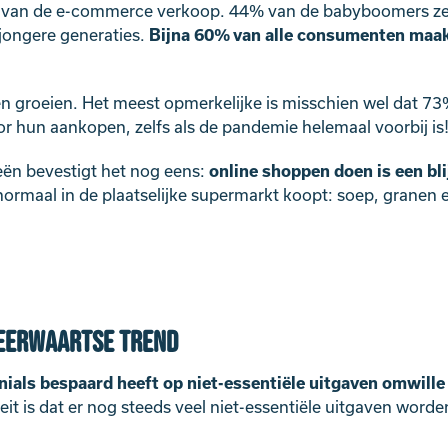
van de e-commerce verkoop. 44% van de babyboomers zegt
 jongere generaties.
Bijna 60% van alle consumenten maak
en groeien. Het meest opmerkelijke is misschien wel dat 73
r hun aankopen, zelfs als de pandemie helemaal voorbij is
eën bevestigt het nog eens:
online shoppen doen is een bli
 normaal in de plaatselijke supermarkt koopt: soep, granen e
neerwaartse trend
nials bespaard heeft op niet-essentiële uitgaven omwille
teit is dat er nog steeds veel niet-essentiële uitgaven word