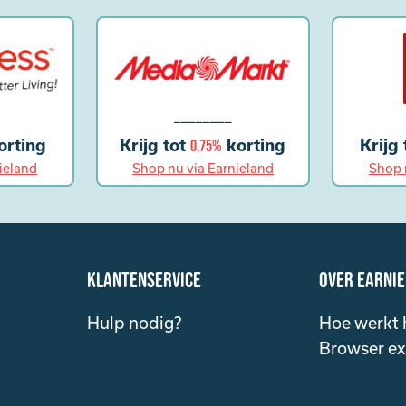
________
orting
Krijg tot
korting
Krijg
0,75%
ieland
Shop nu via Earnieland
Shop 
klantenservice
over Earni
Hulp nodig?
Hoe werkt 
Browser ex