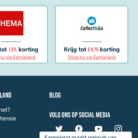
________
________
 tot
korting
Krijg tot
korting
1,5%
€ 0,75
nu via Earnieland
Shop nu via Earnieland
eland
Blog
het?
volg ons op social media
tensie
Earnieland maakt gebruik van