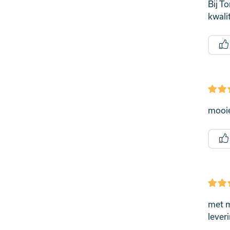
Bij T
kwalit
mooie
met m
lever