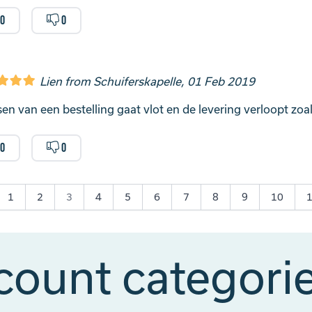
0
0
Lien from Schuiferskapelle, 01 Feb 2019
sen van een bestelling gaat vlot en de levering verloopt zo
0
0
1
2
3
4
5
6
7
8
9
10
count categori