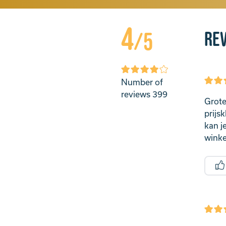
4
Re
/5
Number of
reviews
399
Grote
prijs
kan j
winke