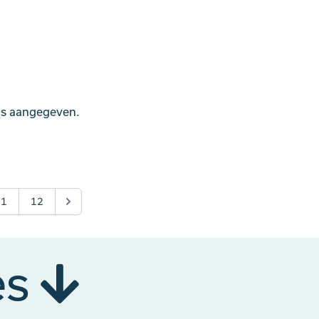
als aangegeven.
11
12
es