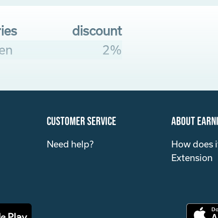
ies
discount
en
2%
customer service
about Earn
Need help?
How does i
Extension