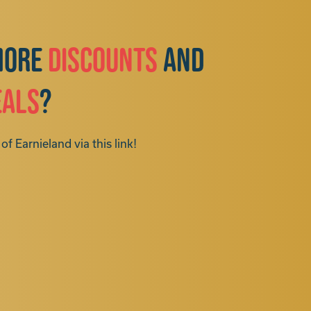
more
discounts
and
eals
?
of Earnieland via this link!