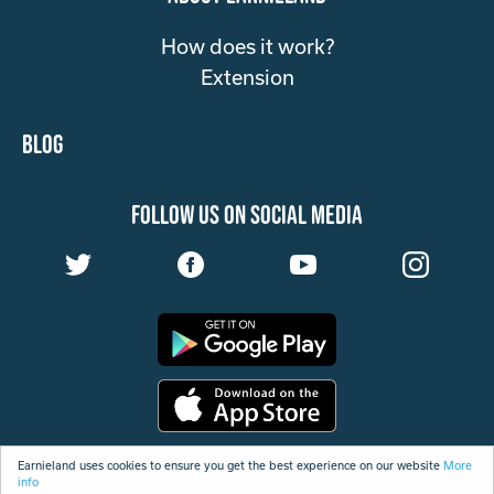
How does it work?
Extension
Blog
follow us on social media
Terms & conditions
Earnieland uses cookies to ensure you get the best experience on our website
More
info
Privacy declaration